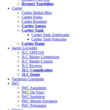
Breguet Tourbillon
Cartier
Cartier Ballon Bleu
Cartier Pasha
Cartier Roadster
Cartier Santos
Cartier Tank
Cartier Tank Américaine
Cartier Tank Française
Cartier Dame
Jaeger Lecoultre
JLC AMVOX
JLC Master Compressor
JLC Master Control
JLC Reverso
JLC Complication
JLC Dame
Vacheron Constantin
IWC
IWC Aquatimer
IWC Da Vinci
IWC Ingénieur
IWC Montre d'aviateur
IWC Portugaise
Omega