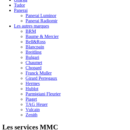
Tudor
Panerai
Panerai Luminor
Panerai Radiomir
Les autres marques
BRM
Baume & Mercier
Bell&Ross
Blancpain
Breitling
Bulgari
Chaumet
Chopard
Franck Muller
Girard Perregaux
Hermes
Hublot
Parmigiani Fleurier
Piaget
TAG Heuer
Vulcain
Zenith
Les services MMC