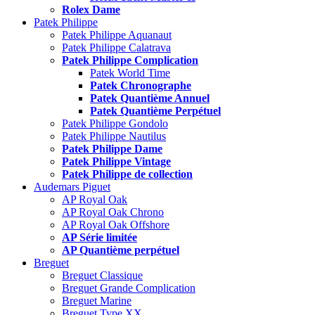
Rolex Dame
Patek Philippe
Patek Philippe Aquanaut
Patek Philippe Calatrava
Patek Philippe Complication
Patek World Time
Patek Chronographe
Patek Quantième Annuel
Patek Quantième Perpétuel
Patek Philippe Gondolo
Patek Philippe Nautilus
Patek Philippe Dame
Patek Philippe Vintage
Patek Philippe de collection
Audemars Piguet
AP Royal Oak
AP Royal Oak Chrono
AP Royal Oak Offshore
AP Série limitée
AP Quantième perpétuel
Breguet
Breguet Classique
Breguet Grande Complication
Breguet Marine
Breguet Type XX