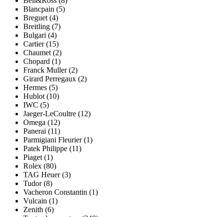
Bell&Ross (8)
Blancpain (5)
Breguet (4)
Breitling (7)
Bulgari (4)
Cartier (15)
Chaumet (2)
Chopard (1)
Franck Muller (2)
Girard Perregaux (2)
Hermes (5)
Hublot (10)
IWC (5)
Jaeger-LeCoultre (12)
Omega (12)
Panerai (11)
Parmigiani Fleurier (1)
Patek Philippe (11)
Piaget (1)
Rolex (80)
TAG Heuer (3)
Tudor (8)
Vacheron Constantin (1)
Vulcain (1)
Zenith (6)